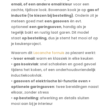
email, of een andere email kleur
voor een
zachte, tijdloze look. Bovenaan kook je op
gas of
inductie (te kiezen bij bestelling)
. Onderin zit je
meteen goed met
een gasoven
én evt.
optioneel
een garingsoven
, handig als je
tegelijk bakt en rustig laat garen. Dit model
staat
op bestelling
, dus je stemt het mooi af op
je keukenproject.
Waarom dit
Lacanche fornuis
zo plezant werkt:
•
ivoor email
: warm en klassiek in elke keuken
•
gas kookvlak
: snel schakelen en goed gevoel
tijdens het koken, of een onderhoudsvriendelijk
inductiekookvlak.
•
gasoven of elektrische bi-functie oven +
optionele garingsoven
: twee bereidingen naast
elkaar, zonder stress
•
op bestelling
: afwerking en details sluiten
mooi aan bij je interieur