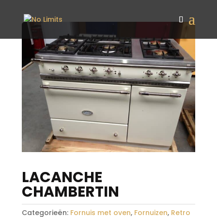
LACANCHE
CHAMBERTIN
Categorieën:
Fornuis met oven
,
Fornuizen
,
Retro